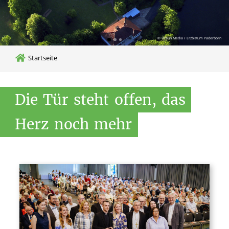
© Stephan Kreye
Startseite
Die
Tür
steht
offen,
das
Herz
noch
mehr