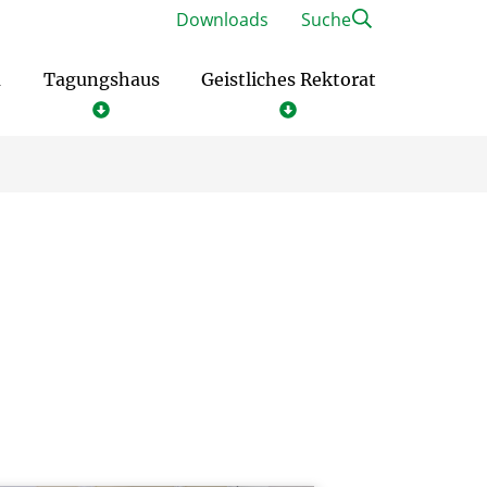
Downloads
Suche
m
Tagungshaus
Geistliches Rektorat
ieblingsplätze