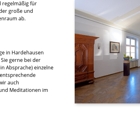
 regelmäßig für
 der große und
penraum ab.
age in Hardehausen
Sie gerne bei der
n Absprache) einzelne
n entsprechende
wir auch
und Meditationen im