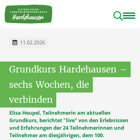
ildungshaus
Programm
Tagungshaus
Geistliches Rektorat
Rundgang und Lieblingsplätze
11.02.2026
Grundkurs
Hardehausen
–
sechs
Wochen,
die
verbinden
Elisa Heupel, Teilnehmerin am aktuellen
Grundkurs, berichtet "live" von den Erlebnissen
und Erfahrungen der 24 Teilnehmerinnen und
Teilnehmer am diesjährigen, dem 100.