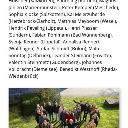
Hölscher (Salzkotten), Paul Ising (Rüthen), Magnus
Johlen (Marienmünster), Peter Kemper (Meschede),
Sophia Klocke (Salzkotten), Kai Meierzuherde
(Herzebrock-Clarholz), Matthias Meyboom (Wesel),
Hendrik Peveling (Lippetal), Henri Plesser
(Sundern), Fabian Pohlmann (Bad Wünnenberg),
Svenja Renner (Lippetal), Annalisa Rennert
(Wolfhagen), Stefan Schmidt (Brilon), Malte
Sonntag (Delbrück), Leander Steimann (Erwitte),
Valentin Steinmetz (Gudensberg), Johannes
Vollbracht (Diemelsee), Benedikt Westhoff (Rheda-
Wiedenbrück)